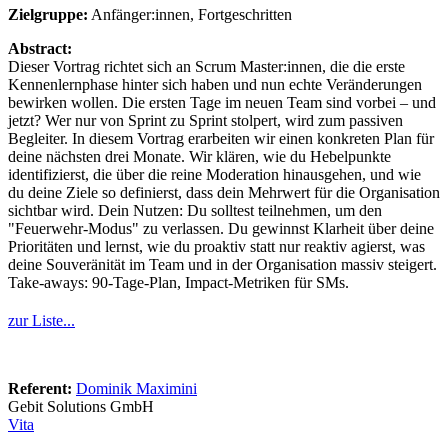
Zielgruppe:
Anfänger:innen, Fortgeschritten
Abstract:
Dieser Vortrag richtet sich an Scrum Master:innen, die die erste
Kennenlernphase hinter sich haben und nun echte Veränderungen
bewirken wollen. Die ersten Tage im neuen Team sind vorbei – und
jetzt? Wer nur von Sprint zu Sprint stolpert, wird zum passiven
Begleiter. In diesem Vortrag erarbeiten wir einen konkreten Plan für
deine nächsten drei Monate. Wir klären, wie du Hebelpunkte
identifizierst, die über die reine Moderation hinausgehen, und wie
du deine Ziele so definierst, dass dein Mehrwert für die Organisation
sichtbar wird. Dein Nutzen: Du solltest teilnehmen, um den
"Feuerwehr-Modus" zu verlassen. Du gewinnst Klarheit über deine
Prioritäten und lernst, wie du proaktiv statt nur reaktiv agierst, was
deine Souveränität im Team und in der Organisation massiv steigert.
Take-aways: 90-Tage-Plan, Impact-Metriken für SMs.
zur Liste...
Referent:
Dominik Maximini
Gebit Solutions GmbH
Vita