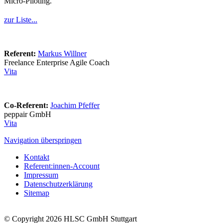
Micro-Piloting.
zur Liste...
Referent:
Markus Willner
Freelance Enterprise Agile Coach
Vita
Co-Referent:
Joachim Pfeffer
peppair GmbH
Vita
Navigation überspringen
Kontakt
Referent:innen-Account
Impressum
Datenschutzerklärung
Sitemap
© Copyright 2026 HLSC GmbH Stuttgart