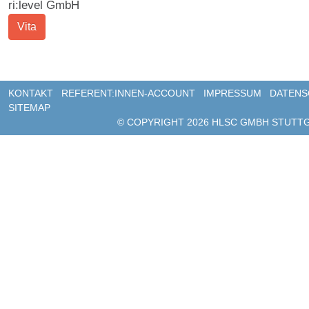
ri:level GmbH
Vita
NAVIGATION ÜBE
KONTAKT
REFERENT:INNEN-ACCOUNT
IMPRESSUM
DATENS
SITEMAP
© COPYRIGHT 2026 HLSC GMBH STUTT