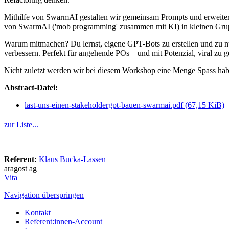
Mithilfe von SwarmAI gestalten wir gemeinsam Prompts und erweiter
von SwarmAI ('mob programming' zusammen mit KI) in kleinen Gruppe
Warum mitmachen? Du lernst, eigene GPT-Bots zu erstellen und zu nut
verbessern. Perfekt für angehende POs – und mit Potenzial, viral zu 
Nicht zuletzt werden wir bei diesem Workshop eine Menge Spass hab
Abstract-Datei:
last-uns-einen-stakeholdergpt-bauen-swarmai.pdf
(67,15 KiB)
zur Liste...
Referent:
Klaus Bucka-Lassen
aragost ag
Vita
Navigation überspringen
Kontakt
Referent:innen-Account